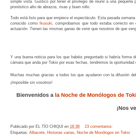
simple vista. Gustico por tener el privilegio de reunir a una pequeñ
pronóstico alto de abrazos, risas y buen rollo.
Todo está listo para que empiece el espectáculo. Esta pasada semana e
conocido como
Ikusuki
, comprobamos que todo estaba correcto en e
actuación. Tienen las mismas ganas de venir que nosotros de que ven
Y una buena noticia para los que habéis preguntado si habría forma d
cámara que anda por Tokio por esas fechas, tendremos la oportunidad de
Muchas muchas gracias a todos los que ayudaron con la difusión de
¡Imposible sin vosotros!
Bienvenidos a
la Noche de Monólogos de Tok
¡Nos ve
Publicado por
EL TÍO CHIQUI
en
18:38
23 comentarios:
Etiquetas:
Albacete
,
Historias varias
,
Noche de Monólogos en Tokio