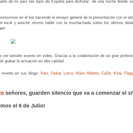
a parte de mi país tan lejos de España para disfrutar de una noche donde s
stuvimos en el bar haciendo el ensayo general de la presentación con el art
l local y anoché mismo hablé con la muchachada sobre los últimos detal
gan.
e ver tamaño evento en vídeo. Gracias a la colaboración de un gran profesio
 grabar la actuación en alta calidad.
l evento en sus blogs:
Xavi
,
Oskar
,
Lorco
,
Alain
,
Alberto
,
CaDs
,
Kirai
,
Flap
io
señores, guarden silencio que va a comenzar el
s
mos el 6 de Julio!