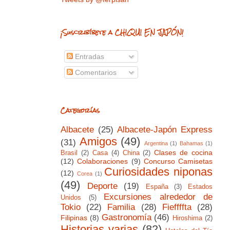
¡Suscribíbete a CHIQUI EN JAPÓN!
Entradas
Comentarios
Categorías
Albacete
(25)
Albacete-Japón Express
Amigos
(49)
(31)
Argentina
(1)
Bahamas
(1)
Clases de cocina
Brasil
(2)
Casa
(4)
China
(2)
(12)
Colaboraciones
(9)
Concurso Camisetas
Curiosidades niponas
(12)
Corea
(1)
(49)
Deporte
(19)
España
(3)
Estados
Excursiones alrededor de
Unidos
(5)
Tokio
(22)
Familia
(28)
Fieffffta
(28)
Gastronomía
(46)
Filipinas
(8)
Hiroshima
(2)
Historias varias
(82)