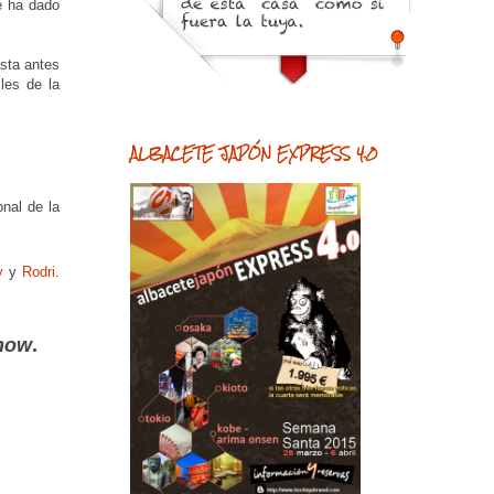
e ha dado
ista antes
les de la
ALBACETE JAPÓN EXPRESS 4.0
nal de la
y
y
Rodri
.
how
.