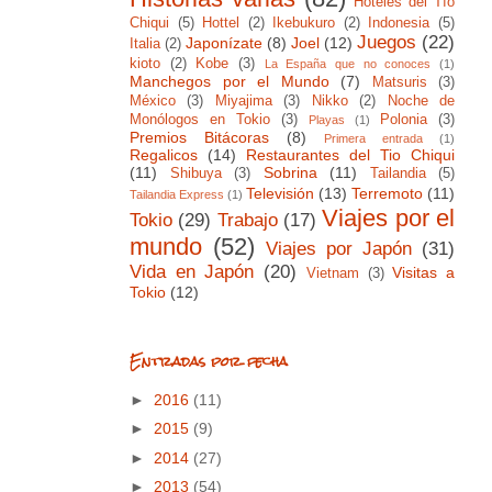
Hoteles del Tío
Chiqui
(5)
Hottel
(2)
Ikebukuro
(2)
Indonesia
(5)
Juegos
(22)
Japonízate
(8)
Joel
(12)
Italia
(2)
kioto
(2)
Kobe
(3)
La España que no conoces
(1)
Manchegos por el Mundo
(7)
Matsuris
(3)
México
(3)
Miyajima
(3)
Nikko
(2)
Noche de
Monólogos en Tokio
(3)
Polonia
(3)
Playas
(1)
Premios Bitácoras
(8)
Primera entrada
(1)
Regalicos
(14)
Restaurantes del Tio Chiqui
(11)
Sobrina
(11)
Shibuya
(3)
Tailandia
(5)
Televisión
(13)
Terremoto
(11)
Tailandia Express
(1)
Viajes por el
Tokio
(29)
Trabajo
(17)
mundo
(52)
Viajes por Japón
(31)
Vida en Japón
(20)
Visitas a
Vietnam
(3)
Tokio
(12)
Entradas por fecha
►
2016
(11)
►
2015
(9)
►
2014
(27)
►
2013
(54)