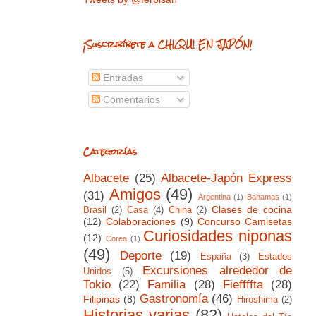
¡Suscribíbete a CHIQUI EN JAPÓN!
Entradas
Comentarios
Categorías
Albacete
(25)
Albacete-Japón Express
Amigos
(49)
(31)
Argentina
(1)
Bahamas
(1)
Clases de cocina
Brasil
(2)
Casa
(4)
China
(2)
(12)
Colaboraciones
(9)
Concurso Camisetas
Curiosidades niponas
(12)
Corea
(1)
(49)
Deporte
(19)
España
(3)
Estados
Excursiones alrededor de
Unidos
(5)
Tokio
(22)
Familia
(28)
Fieffffta
(28)
Gastronomía
(46)
Filipinas
(8)
Hiroshima
(2)
Historias varias
(82)