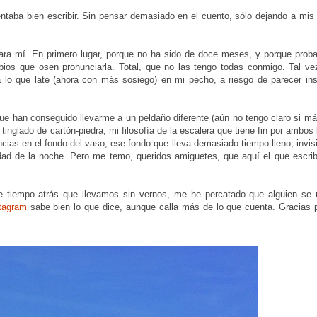
taba bien escribir. Sin pensar demasiado en el cuento, sólo dejando a mis
 para mí. En primero lugar, porque no ha sido de doce meses, y porque prob
ios que osen pronunciarla. Total, que no las tengo todas conmigo. Tal ve
 lo que late (ahora con más sosiego) en mi pecho, a riesgo de parecer ins
e han conseguido llevarme a un peldaño diferente (aún no tengo claro si má
inglado de cartón-piedra, mi filosofía de la escalera que tiene fin por ambos
as en el fondo del vaso, ese fondo que lleva demasiado tiempo lleno, invisi
idad de la noche. Pero me temo, queridos amiguetes, que aquí el que escrib
e tiempo atrás que llevamos sin vernos, me he percatado que alguien se
tagram
sabe bien lo que dice, aunque calla más de lo que cuenta. Gracias p