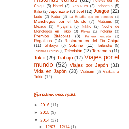
Hoteles del Tío
Chiqui
(5)
Hottel
(2)
Ikebukuro
(2)
Indonesia
(5)
Juegos
(22)
Japonízate
(8)
Joel
(12)
Italia
(2)
kioto
(2)
Kobe
(3)
La España que no conoces
(1)
Manchegos por el Mundo
(7)
Matsuris
(3)
México
(3)
Miyajima
(3)
Nikko
(2)
Noche de
Monólogos en Tokio
(3)
Polonia
(3)
Playas
(1)
Premios Bitácoras
(8)
Primera entrada
(1)
Regalicos
(14)
Restaurantes del Tio Chiqui
(11)
Sobrina
(11)
Shibuya
(3)
Tailandia
(5)
Televisión
(13)
Terremoto
(11)
Tailandia Express
(1)
Viajes por el
Tokio
(29)
Trabajo
(17)
mundo
(52)
Viajes por Japón
(31)
Vida en Japón
(20)
Visitas a
Vietnam
(3)
Tokio
(12)
Entradas por fecha
►
2016
(11)
►
2015
(9)
▼
2014
(27)
►
12/07 - 12/14
(1)