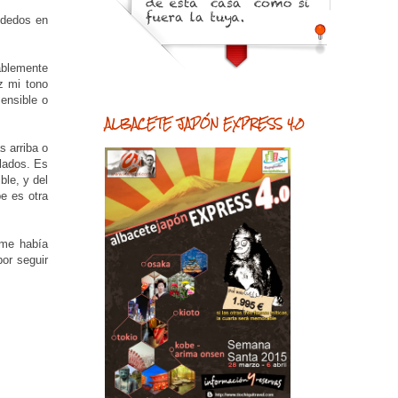
 dedos en
ablemente
z mi tono
ensible o
ALBACETE JAPÓN EXPRESS 4.0
s arriba o
 lados. Es
ble, y del
e es otra
 me había
or seguir