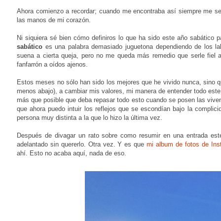
Ahora comienzo a recordar; cuando me encontraba así siempre me sen
las manos de mi corazón.
Ni siquiera sé bien cómo definiros lo que ha sido este año sabático
sabático
es una palabra demasiado juguetona dependiendo de los lab
suena a cierta queja, pero no me queda más remedio que serle fiel a
fanfarrón a oídos ajenos.
Estos meses no sólo han sido los mejores que he vivido nunca, sino qu
menos abajo), a cambiar mis valores, mi manera de entender todo este t
más que posible que deba repasar todo esto cuando se posen las vivenci
que ahora puedo intuir los reflejos que se escondían bajo la complic
persona muy distinta a la que lo hizo la última vez.
Después de divagar un rato sobre como resumir en una entrada est
adelantado sin quererlo. Otra vez. Y es que
mi album de fotos de Ins
ahí. Esto no acaba aquí, nada de eso.