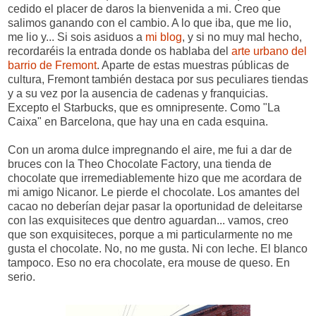
cedido el placer de daros la bienvenida a mi. Creo que
salimos ganando con el cambio. A lo que iba, que me lio,
me lio y... Si sois asiduos a
mi blog
, y si no muy mal hecho,
recordaréis la entrada donde os hablaba del
arte urbano del
barrio de Fremont
. Aparte de estas muestras públicas de
cultura, Fremont también destaca por sus peculiares tiendas
y a su vez por la ausencia de cadenas y franquicias.
Excepto el Starbucks, que es omnipresente. Como "La
Caixa" en Barcelona, que hay una en cada esquina.
Con un aroma dulce impregnando el aire, me fui a dar de
bruces con la Theo Chocolate Factory, una tienda de
chocolate que irremediablemente hizo que me acordara de
mi amigo Nicanor. Le pierde el chocolate. Los amantes del
cacao no deberían dejar pasar la oportunidad de deleitarse
con las exquisiteces que dentro aguardan... vamos, creo
que son exquisiteces, porque a mi particularmente no me
gusta el chocolate. No, no me gusta. Ni con leche. El blanco
tampoco. Eso no era chocolate, era mouse de queso. En
serio.