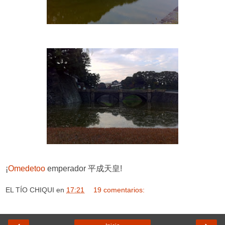
¡
Omedetoo
emperador 平成天皇!
EL TÍO CHIQUI
en
17:21
19 comentarios: