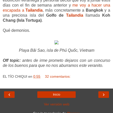
ebullición veraniega y personal decidí que voy a juntar esos
días con el fin de semana anterior y
me voy a hacer una
escapada a
Tailandia
, más concretamente a
Bangkok
y a
una preciosa isla del
Golfo de
Tailandia
llamada
Koh
Chang (Isla Tortuga)
.
Qué demonios.
Playa Bãi Sao, isla de Phú Quốc, Vietnam
Off topic:
antes de irme prometo dejaros con un concurso
de los buenos para que no nos aburramos este veranito.
EL TÍO CHIQUI
en
0:55
32 comentarios:
‹
›
Inicio
Ver versión web