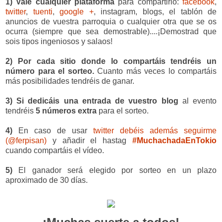
1) Vale cualquier plataforma
para compartirlo:
facebook
,
twitter
,
tuenti
,
google +
, instagram, blogs, el tablón de
anuncios de vuestra parroquia o cualquier otra que se os
ocurra (siempre que sea demostrable)....¡Demostrad que
sois tipos ingeniosos y salaos!
2) Por cada sitio donde lo compartáis tendréis un
número para el sorteo.
Cuanto más veces lo compartáis
más posibilidades tendréis de ganar.
3)
Si dedicáis una entrada de vuestro blog
al evento
tendréis
5 números extra
para el sorteo.
4)
En caso de usar
twitter debéis además seguirme
(@ferpisan)
y añadir el hastag
#MuchachadaEnTokio
cuando compartáis el vídeo.
5)
El ganador será elegido por sorteo en un plazo
aproximado de 30 días.