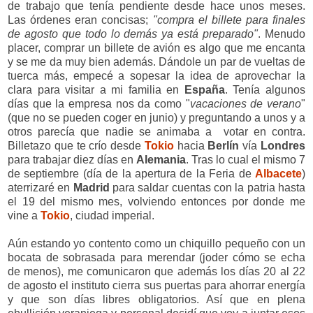
de trabajo que tenía pendiente desde hace unos meses.
Las órdenes eran concisas;
"compra el billete para finales
de agosto que todo lo demás ya está preparado"
. Menudo
placer, comprar un billete de avión es algo que me encanta
y se me da muy bien además. Dándole un par de vueltas de
tuerca más, empecé a sopesar la idea de aprovechar la
clara para visitar a mi familia en
España
. Tenía algunos
días que la empresa nos da como "
vacaciones de verano
"
(que no se pueden coger en junio) y preguntando a unos y a
otros parecía que nadie se animaba a votar en contra.
Billetazo que te crío desde
Tokio
hacia
Berlín
vía
Londres
para trabajar diez días en
Alemania
. Tras lo cual el mismo 7
de septiembre (día de la apertura de la Feria de
Albacete
)
aterrizaré en
Madrid
para saldar cuentas con la patria hasta
el 19 del mismo mes, volviendo entonces por donde me
vine a
Tokio
, ciudad imperial.
Aún estando yo contento como un chiquillo pequeño con un
bocata de sobrasada para merendar (joder cómo se echa
de menos), me comunicaron que además los días 20 al 22
de agosto el instituto cierra sus puertas para ahorrar energía
y que son días libres obligatorios. Así que en plena