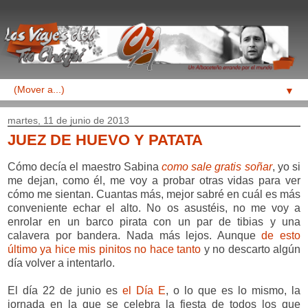
▼
martes, 11 de junio de 2013
JUEZ DE HUEVO Y PATATA
Cómo decía el maestro Sabina
como sale gratis soñar
, yo si
me dejan, como él, me voy a probar otras vidas para ver
cómo me sientan. Cuantas más, mejor sabré en cuál es más
conveniente echar el alto. No os asustéis, no me voy a
enrolar en un barco pirata con un par de tibias y una
calavera por bandera. Nada más lejos. Aunque
de esto
último ya hice mis pinitos no hace tanto
y no descarto algún
día volver a intentarlo.
El día 22 de junio es
el Día E
, o lo que es lo mismo, la
jornada en la que se celebra la fiesta de todos los que