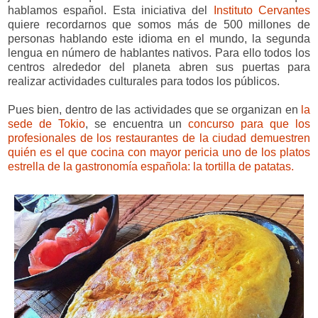
hablamos español. Esta iniciativa del
Instituto Cervantes
quiere recordarnos que somos más de 500 millones de
personas hablando este idioma en el mundo, la segunda
lengua en número de hablantes nativos. Para ello todos los
centros alrededor del planeta abren sus puertas para
realizar actividades culturales para todos los públicos.
Pues bien, dentro de las actividades que se organizan en
la
sede de Tokio
, se encuentra un
concurso para que los
profesionales de los restaurantes de la ciudad demuestren
quién es el que cocina con mayor pericia uno de los platos
estrella de la gastronomía española: la tortilla de patatas.