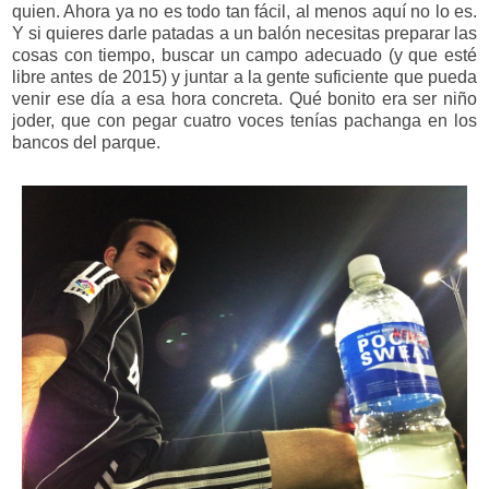
quien. Ahora ya no es todo tan fácil, al menos aquí no lo es.
Y si quieres darle patadas a un balón necesitas preparar las
cosas con tiempo, buscar un campo adecuado (y que esté
libre antes de 2015) y juntar a la gente suficiente que pueda
venir ese día a esa hora concreta. Qué bonito era ser niño
joder, que con pegar cuatro voces tenías pachanga en los
bancos del parque.