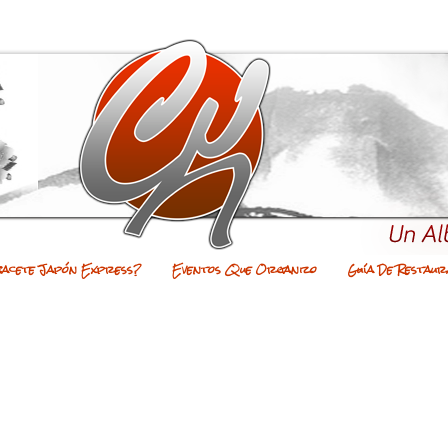
bacete Japón Express?
Eventos Que Organizo
Guía De Restaur