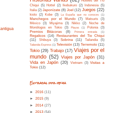
Hoteles del Tío
Chiqui
(5)
Hottel
(2)
Ikebukuro
(2)
Indonesia
(5)
Juegos
(22)
Japonízate
(8)
Joel
(12)
Italia
(2)
kioto
(2)
Kobe
(3)
La España que no conoces
(1)
Manchegos por el Mundo
(7)
Matsuris
(3)
México
(3)
Miyajima
(3)
Nikko
(2)
Noche de
Monólogos en Tokio
(3)
Polonia
(3)
Playas
(1)
 antigua
Premios Bitácoras
(8)
Primera entrada
(1)
Regalicos
(14)
Restaurantes del Tio Chiqui
(11)
Sobrina
(11)
Shibuya
(3)
Tailandia
(5)
Televisión
(13)
Terremoto
(11)
Tailandia Express
(1)
Viajes por el
Tokio
(29)
Trabajo
(17)
mundo
(52)
Viajes por Japón
(31)
Vida en Japón
(20)
Visitas a
Vietnam
(3)
Tokio
(12)
Entradas por fecha
►
2016
(11)
►
2015
(9)
►
2014
(27)
►
2013
(54)