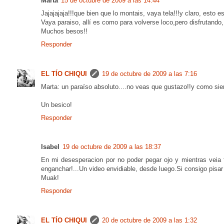
Marta
15 de octubre de 2009 a las 14:44
Jajajajaja!!!que bien que lo montais, vaya tela!!!y claro, esto es
Vaya paraiso, allí es como para volverse loco,pero disfrutando, 
Muchos besos!!
Responder
EL TÍO CHIQUI
19 de octubre de 2009 a las 7:16
Marta: un paraíso absoluto....no veas que gustazo!!y como siem
Un besico!
Responder
Isabel
19 de octubre de 2009 a las 18:37
En mi desesperacion por no poder pegar ojo y mientras veia f
enganchar!...Un video envidiable, desde luego.Si consigo pisar 
Muak!
Responder
EL TÍO CHIQUI
20 de octubre de 2009 a las 1:32