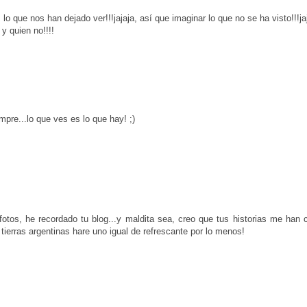
 lo que nos han dejado ver!!!jajaja, así que imaginar lo que no se ha visto!!!ja
y quien no!!!!
pre...lo que ves es lo que hay! ;)
otos, he recordado tu blog...y maldita sea, creo que tus historias me han 
tierras argentinas hare uno igual de refrescante por lo menos!