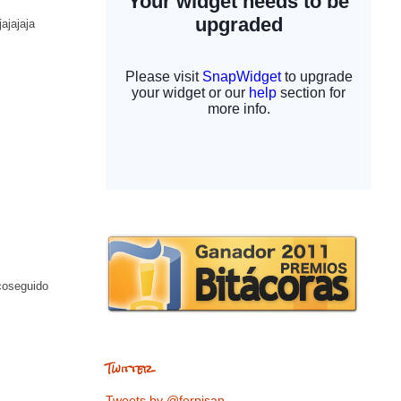
jajajaja
coseguido
Twitter
Tweets by @ferpisan