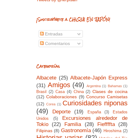
¡Suscribíbete a CHIQUI EN JAPÓN!
Entradas
Comentarios
Categorías
Albacete
(25)
Albacete-Japón Express
Amigos
(49)
(31)
Argentina
(1)
Bahamas
(1)
Clases de cocina
Brasil
(2)
Casa
(4)
China
(2)
(12)
Colaboraciones
(9)
Concurso Camisetas
Curiosidades niponas
(12)
Corea
(1)
(49)
Deporte
(19)
España
(3)
Estados
Excursiones alrededor de
Unidos
(5)
Tokio
(22)
Familia
(28)
Fieffffta
(28)
Gastronomía
(46)
Filipinas
(8)
Hiroshima
(2)
Historias varias
(82)