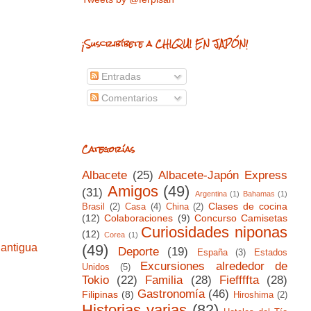
¡Suscribíbete a CHIQUI EN JAPÓN!
Entradas
Comentarios
Categorías
Albacete
(25)
Albacete-Japón Express
Amigos
(49)
(31)
Argentina
(1)
Bahamas
(1)
Clases de cocina
Brasil
(2)
Casa
(4)
China
(2)
(12)
Colaboraciones
(9)
Concurso Camisetas
Curiosidades niponas
(12)
Corea
(1)
(49)
 antigua
Deporte
(19)
España
(3)
Estados
Excursiones alrededor de
Unidos
(5)
Tokio
(22)
Familia
(28)
Fieffffta
(28)
Gastronomía
(46)
Filipinas
(8)
Hiroshima
(2)
Historias varias
(82)