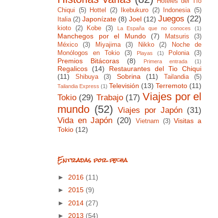
Hoteles del Tío
Chiqui
(5)
Hottel
(2)
Ikebukuro
(2)
Indonesia
(5)
Juegos
(22)
Japonízate
(8)
Joel
(12)
Italia
(2)
kioto
(2)
Kobe
(3)
La España que no conoces
(1)
Manchegos por el Mundo
(7)
Matsuris
(3)
México
(3)
Miyajima
(3)
Nikko
(2)
Noche de
Monólogos en Tokio
(3)
Polonia
(3)
Playas
(1)
Premios Bitácoras
(8)
Primera entrada
(1)
Regalicos
(14)
Restaurantes del Tio Chiqui
(11)
Sobrina
(11)
Shibuya
(3)
Tailandia
(5)
Televisión
(13)
Terremoto
(11)
Tailandia Express
(1)
Viajes por el
Tokio
(29)
Trabajo
(17)
mundo
(52)
Viajes por Japón
(31)
Vida en Japón
(20)
Visitas a
Vietnam
(3)
Tokio
(12)
Entradas por fecha
►
2016
(11)
►
2015
(9)
►
2014
(27)
►
2013
(54)