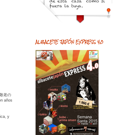
ALBACETE JAPÓN EXPRESS 4.0
hi, 敬老の
en años
ica, y