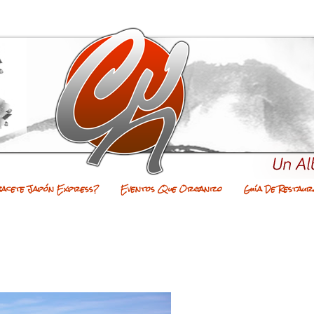
bacete Japón Express?
Eventos Que Organizo
Guía De Restaur