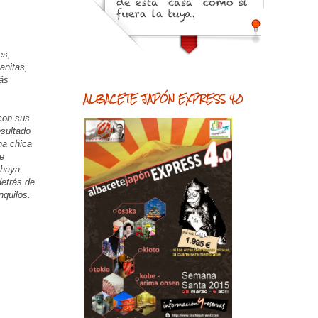
es,
anitas,
más
ALBACETE JAPÓN EXPRESS 4.0
con sus
esultado
na chica
ne
 haya
detrás de
nquilos.