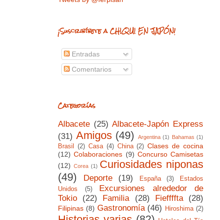
¡Suscribíbete a CHIQUI EN JAPÓN!
Entradas
Comentarios
Categorías
Albacete
(25)
Albacete-Japón Express
Amigos
(49)
(31)
Argentina
(1)
Bahamas
(1)
Clases de cocina
Brasil
(2)
Casa
(4)
China
(2)
(12)
Colaboraciones
(9)
Concurso Camisetas
Curiosidades niponas
(12)
Corea
(1)
(49)
Deporte
(19)
España
(3)
Estados
Excursiones alrededor de
Unidos
(5)
Tokio
(22)
Familia
(28)
Fieffffta
(28)
Gastronomía
(46)
Filipinas
(8)
Hiroshima
(2)
Historias varias
(82)