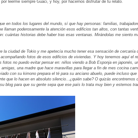
 por leerme siempre Guaci, y hoy, por hacernos disfrutar de tu relato.
que en todos los lugares del mundo, sí que hay personas: familias, trabajador
 llaman poderosamente la atención esos edificios tan altos, con tantas vent
ión: cuántas historias debe haber tras esas ventanas. Mirándolas me siento 
re la ciudad de Tokio y me apetecía mucho tener esa sensación de cercanía 
 acompañando fotos de esos edificios de viviendas. Y hoy tenemos aquí el r
tas fotos no puedo evitar pensar en: niños viendo a Bob Esponja en japonés, u
s amigas, una madre que hace maravillas para llegar a fin de mes cocina car
viado con su kimono prepara el té para su anciano abuelo, puede incluso que
nte que lo hacen en absoluto silencio...¿quién sabe? O quizás encontremos 
su blog para que su gente sepa que ese país lo trata muy bien y estemos tra