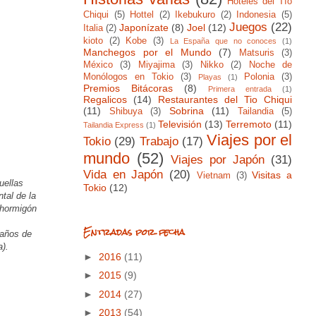
Hoteles del Tío
Chiqui
(5)
Hottel
(2)
Ikebukuro
(2)
Indonesia
(5)
Juegos
(22)
Japonízate
(8)
Joel
(12)
Italia
(2)
kioto
(2)
Kobe
(3)
La España que no conoces
(1)
Manchegos por el Mundo
(7)
Matsuris
(3)
México
(3)
Miyajima
(3)
Nikko
(2)
Noche de
Monólogos en Tokio
(3)
Polonia
(3)
Playas
(1)
Premios Bitácoras
(8)
Primera entrada
(1)
Regalicos
(14)
Restaurantes del Tio Chiqui
(11)
Sobrina
(11)
Shibuya
(3)
Tailandia
(5)
Televisión
(13)
Terremoto
(11)
Tailandia Express
(1)
Viajes por el
Tokio
(29)
Trabajo
(17)
mundo
(52)
Viajes por Japón
(31)
Vida en Japón
(20)
Visitas a
Vietnam
(3)
uellas
Tokio
(12)
tal de la
 hormigón
Entradas por fecha
eaños de
a).
►
2016
(11)
►
2015
(9)
►
2014
(27)
►
2013
(54)