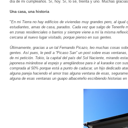
día de mi cumpleaños. Sí, hoy. Sí, lo sé, treinta y uno. Muchas gracias
Una casa, una historia
"
En mi Tierra no hay edificios de viviendas muy grandes pero, al igual 
estudiantes, amas de casa, parados. Cada vez que salgo de Tenerife me
en zonas residenciales o barrios y siempre viene a mí la misma reflex
cercana al nuevo lugar visitado, porque pienso en sus gentes.
Últimamente, gracias a un tal Fernando Picazo, leo muchas cosas sob
gentes. Así pues, le pedí a “Picaso San” un post sobre esas ventanas,
de mi petición. Tokio, la capital del país del Sol Naciente, mirando es
japonesa mirándose al espejo y arreglándose para ir al karaoke con su
comprada al 50% porque está a punto de caducar, un hijo dedicado ata
alguna pareja haciendo el amor tras alguna ventana de esas, segurame
alguna de esas ventanas un guapo albaceteño escribiendo historias en 