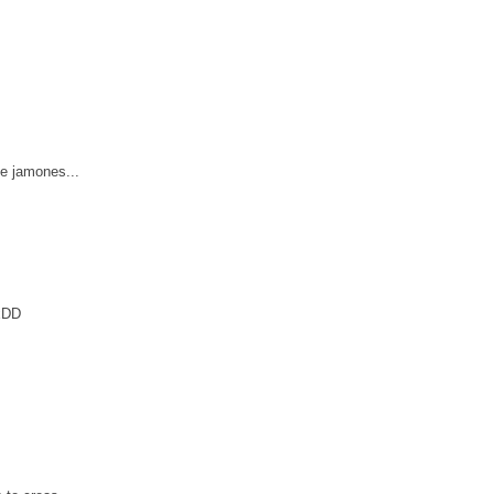
de jamones...
 xDD