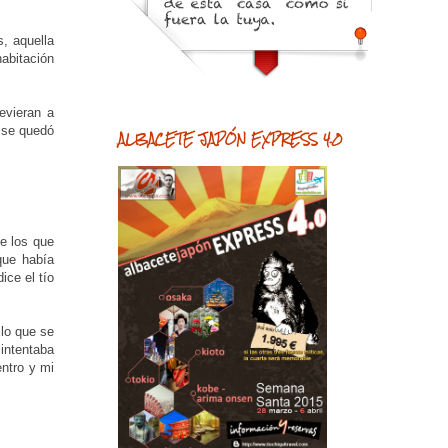
, aquella
abitación
evieran a
o se quedó
ALBACETE JAPÓN EXPRESS 4.0
e los que
que había
dice el tío
 lo que se
intentaba
entro y mi