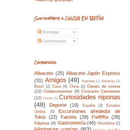
¡Suscribíbete a CHIQUI EN JAPÓN!
Entradas
Comentarios
Categorías
Albacete
(25)
Albacete-Japón Express
Amigos
(49)
(31)
Argentina
(1)
Bahamas
(1)
Clases de cocina
Brasil
(2)
Casa
(4)
China
(2)
(12)
Colaboraciones
(9)
Concurso Camisetas
Curiosidades niponas
(12)
Corea
(1)
(49)
Deporte
(19)
España
(3)
Estados
Excursiones alrededor de
Unidos
(5)
Tokio
(22)
Familia
(28)
Fieffffta
(28)
Gastronomía
(46)
Filipinas
(8)
Hiroshima
(2)
Historias varias
(82)