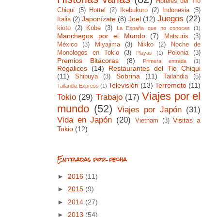
Hoteles del Tío
Chiqui
(5)
Hottel
(2)
Ikebukuro
(2)
Indonesia
(5)
Juegos
(22)
Japonízate
(8)
Joel
(12)
Italia
(2)
kioto
(2)
Kobe
(3)
La España que no conoces
(1)
Manchegos por el Mundo
(7)
Matsuris
(3)
México
(3)
Miyajima
(3)
Nikko
(2)
Noche de
Monólogos en Tokio
(3)
Polonia
(3)
Playas
(1)
Premios Bitácoras
(8)
Primera entrada
(1)
Regalicos
(14)
Restaurantes del Tio Chiqui
(11)
Sobrina
(11)
Shibuya
(3)
Tailandia
(5)
Televisión
(13)
Terremoto
(11)
Tailandia Express
(1)
Viajes por el
Tokio
(29)
Trabajo
(17)
mundo
(52)
Viajes por Japón
(31)
Vida en Japón
(20)
Visitas a
Vietnam
(3)
Tokio
(12)
Entradas por fecha
►
2016
(11)
►
2015
(9)
►
2014
(27)
►
2013
(54)