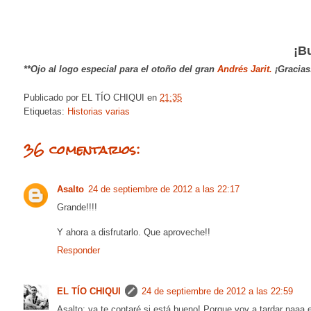
¡B
**Ojo al logo especial para el otoño del gran
Andrés Jarit.
¡Gracias
Publicado por
EL TÍO CHIQUI
en
21:35
Etiquetas:
Historias varias
36 comentarios:
Asalto
24 de septiembre de 2012 a las 22:17
Grande!!!!
Y ahora a disfrutarlo. Que aproveche!!
Responder
EL TÍO CHIQUI
24 de septiembre de 2012 a las 22:59
Asalto: ya te contaré si está bueno! Porque voy a tardar naaa en