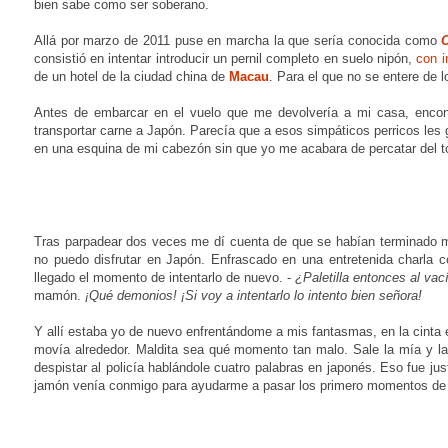
bien sabe como ser soberano.
Allá por marzo de 2011 puse en marcha la que sería conocida como
consistió en intentar introducir un pernil completo en suelo nipón,
con in
de un hotel de la ciudad china de
Macau
. Para el que no se entere de 
Antes de embarcar en el vuelo que me devolvería a mi casa, encont
transportar carne a Japón. Parecía que a esos simpáticos perricos les 
en una esquina de mi cabezón sin que yo me acabara de percatar del t
Tras parpadear dos veces me dí cuenta de que se habían terminado 
no puedo disfrutar en Japón. Enfrascado en una entretenida charla
llegado el momento de intentarlo de nuevo. -
¿Paletilla entonces al va
mamón.
¡Qué demonios! ¡Si voy a intentarlo lo intento bien señora!
Y allí estaba yo de nuevo enfrentándome a mis fantasmas, en la cinta 
movía alrededor. Maldita sea qué momento tan malo. Sale la mía y la 
despistar al policía hablándole cuatro palabras en japonés. Eso fue j
jamón venía conmigo para ayudarme a pasar los primero momentos de no