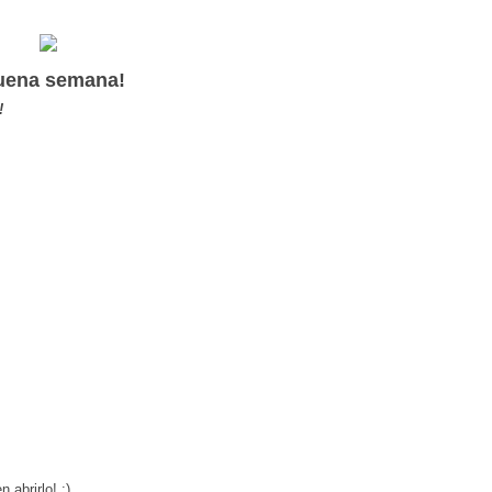
uena semana!
!
 abrirlo! :)