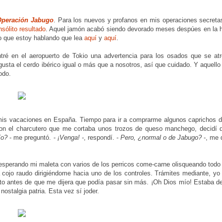
Operación Jabugo
. Para los nuevos y profanos en mis operaciones secretas
sólito resultado
. Aquel jamón acabó siendo devorado meses despúes en la h
lo que estoy hablando que lea
aquí
y
aquí
.
ré en el aeropuerto de Tokio una advertencia para los osados que se atr
gusta el cerdo ibérico igual o más que a nosotros, así que cuidado. Y aquell
odo.
mis vacaciones en España. Tiempo para ir a comprarme algunos caprichos d
 con el charcutero que me cortaba unos trozos de queso manchego, decidí 
cío?
- me preguntó. -
¡Venga! -
, respondí. -
Pero, ¿normal o de Jabugo?
-, me 
esperando mi maleta con varios de los perricos come-carne olisqueando todo
cojo raudo dirigiéndome hacia uno de los controles. Trámites mediante, yo 
usto antes de que me dijera que podía pasar sin más. ¡Oh Dios mío! Estaba d
stalgia patria. Esta vez sí joder.