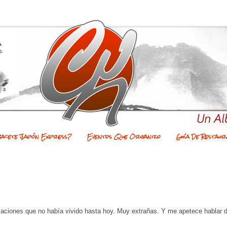
bacete Japón Express?
Eventos Que Organizo
Guía De Restaur
saciones que no había vivido hasta hoy. Muy extrañas. Y me apetece hablar d