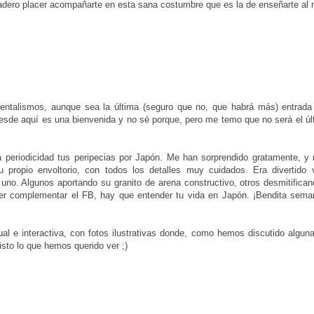
dadero placer acompañarte en esta sana costumbre que es la de enseñarte al
ntalismos, aunque sea la última (seguro que no, que habrá más) entrada 
esde aquí es una bienvenida y no sé porque, pero me temo que no será el últ
ta periodicidad tus peripecias por Japón. Me han sorprendido gratamente, y 
u propio envoltorio, con todos los detalles muy cuidados. Era divertido
uno. Algunos aportando su granito de arena constructivo, otros desmitifica
oder complementar el FB, hay que entender tu vida en Japón. ¡Bendita sema
al e interactiva, con fotos ilustrativas donde, como hemos discutido algun
sto lo que hemos querido ver ;)