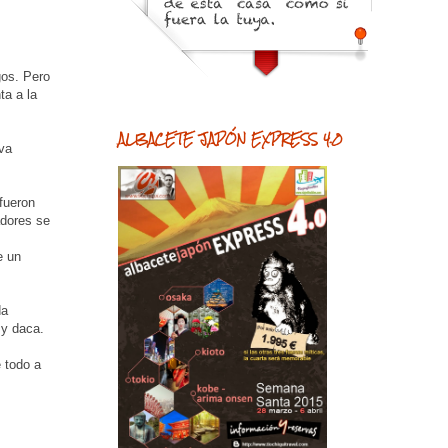
gos. Pero
ta a la
ALBACETE JAPÓN EXPRESS 4.0
eva
fueron
adores se
e un
da
 y daca.
todo a