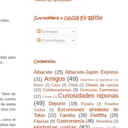
¡Suscribíbete a CHIQUI EN JAPÓN!
 bien.
Entradas
Comentarios
ibas para
Categorías
je.
Albacete
(25)
Albacete-Japón Express
Amigos
(49)
(31)
Argentina
(1)
Bahamas
(1)
Clases de cocina
Brasil
(2)
Casa
(4)
China
(2)
(12)
Colaboraciones
(9)
Concurso Camisetas
 lleno de
Curiosidades niponas
(12)
Corea
(1)
das cuenta
(49)
Deporte
(19)
España
(3)
Estados
 de arena
Excursiones alrededor de
 tono con
Unidos
(5)
Tokio
(22)
Familia
(28)
Fieffffta
(28)
s, como el
Gastronomía
(46)
Filipinas
(8)
Hiroshima
(2)
rafías han
Historias varias
(82)