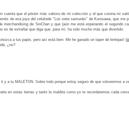
o en cuenta que el póster más valioso de mi colección y el que corona mi sal
aponés de esa joya del celuloide "Los siete samuráis" de Kurosawa, que me pi
 de merchandising de SinChan y que (aún me está esperando el segundo cap
 no es de extrañar que diga que, para mí, ha sido mucho más que divertido.
onozca a tus papis, pero así está bien: Me he ganado un taper de lentejas! (jjj
idá, ¿no?
e a ti y a tu MALETON. Sobre todo porque estoy seguro de que volveremos a v
rarte en estas tierras y tanto la maldita como yo te recordaremos cada cerv