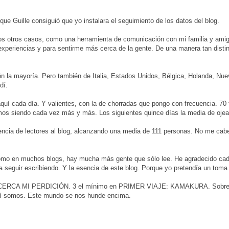
e Guille consiguió que yo instalara el seguimiento de los datos del blog.
os otros casos, como una herramienta de comunicación con mi familia y ami
xperiencias y para sentirme más cerca de la gente. De una manera tan distin
n la mayoría. Pero también de Italia, Estados Unidos, Bélgica, Holanda, Nu
dí.
quí cada día. Y valientes, con la de chorradas que pongo con frecuencia. 70 
amos siendo cada vez más y más. Los siguientes quince días la media de oje
encia de lectores al blog, alcanzando una media de 111 personas. No me cab
Como en muchos blogs, hay mucha más gente que sólo lee. He agradecido ca
ra seguir escribiendo. Y la esencia de este blog. Porque yo pretendía un toma
ACERCA MI PERDICIÓN. 3 el mínimo en PRIMER VIAJE: KAMAKURA. Sobre 
Así somos. Este mundo se nos hunde encima.