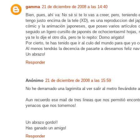
gamma
21 de diciembre de 2008 a las 14:40
Bien, pues, ahí va: No sé si te lo vas a creer, pero, teniend
tengo justo encima de la tele (XD), es una reproduccion del j
cómic y la animación japoneses, que poseo varios artículos
seguido un ligero cursillo de japonés de ochocientasmil hojas,
ya te lo dije el otro día, pero te lo repito: Domo arigato!
Por cierto, te has tenido que ir al culo del mundo para que yo c
Al menos tendrás la decencia de pasarte a desearnos feliz nav
Un abrazo!
Responder
Anónimo
21 de diciembre de 2008 a las 15:59
No he derramado una lagrimita al ver salir al metro llevándot
Aun recuerdo ese mail de tres lineas que nos permitió encont
yenacos que nos tomemos!
Un abrazo gordo!!
Has ganado un amigo!
Responder