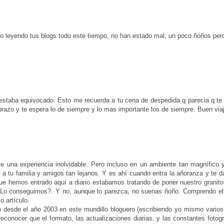
o leyendo tus blogs todo este tiempo, no han estado mal, un poco ñoños pero
estaba equivocado. Esto me recuerda a tu cena de despedida q parecia q te 
razo y te espera lo de siempre y lo mas importante los de siempre. Buen via
e una experiencia inolvidable. Pero incluso en un ambiente tan magnífico y
r a tu familia y amigos tan lejanos. Y es ahí cuando entra la añoranza y te 
ue hemos entrado aquí a diario estabamos tratando de poner nuestro granito
no.¿Lo conseguimos?. Y no, aunque lo parezca, no suenas ñoño. Comprendo el
 artículo.
vo desde el año 2003 en este mundillo bloguero (escribiendo yo mismo vario
reconocer que el formato, las actualizaciones diarias, y las constantes fotog