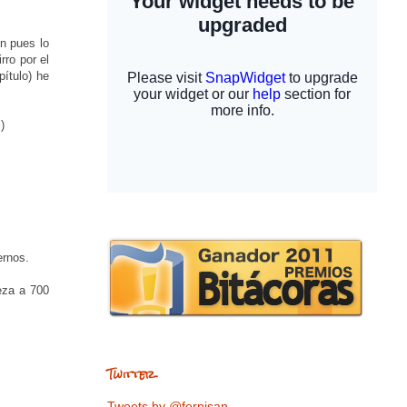
ón pues lo
rro por el
ítulo) he
)
ernos.
eza a 700
Twitter
Tweets by @ferpisan