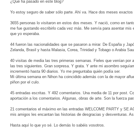
¿Qué ha pasado en este blog?
Yo estoy seguro de saber sólo parte. Ahí va. Hace dos meses exactos qu
3655 personas lo visitaron en estos dos meses. Y nació, como en tant
me fue gustando escribirlo cada vez más. Me servía para asentar mis e
que yo esperaba.
44 fueron las nacionalidades que se pasaron a mirar. De España y Japó
Zelanda, Brasil y hasta Malasia, Corea, Trinidad y Tobago o Arabia Sau
40 visitas de media las tres primeras semanas. Fieles que venían por a
las tres siguientes. Gran sorpresa. Y grata. Y ante mi asombro seguí
incrementó hasta 90 diarios. Yo me preguntaba quién podía ser.
Mi última semana en Nihon ha coincidido además con la de mayor aflu
piñon por el culo.
45 entradas escritas. Y 492 comentarios. Una media de 11 por post. 
aportación a los comentarios. Algunas, obras de arte. Son la fuerza pa
21 comentarios el máximo en las entradas WELCOME PARTY y SE 
mis amigos les encantan las historias de desgracias y desventuras. 
Hasta aquí lo que yo sé. Lo demás lo sabéis vosotros.