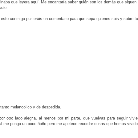
inaba que leyera aquí. Me encantaría saber quién son los demás que siguen
adie.
o esto conmigo pusieráis un comentario para que sepa quienes sois y sobre t
 tanto melancolico y de despedida.
por otro lado alegria, al menos por mi parte, que vuelvas para seguir vivi
ual me pongo un poco ñoño pero me apetece recordar cosas que hemos vivido