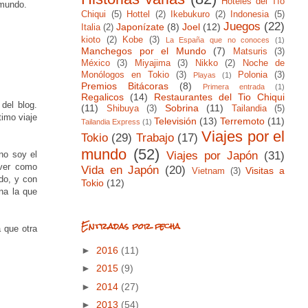
Hoteles del Tío
 mundo.
Chiqui
(5)
Hottel
(2)
Ikebukuro
(2)
Indonesia
(5)
Juegos
(22)
Japonízate
(8)
Joel
(12)
Italia
(2)
kioto
(2)
Kobe
(3)
La España que no conoces
(1)
Manchegos por el Mundo
(7)
Matsuris
(3)
México
(3)
Miyajima
(3)
Nikko
(2)
Noche de
Monólogos en Tokio
(3)
Polonia
(3)
Playas
(1)
Premios Bitácoras
(8)
Primera entrada
(1)
Regalicos
(14)
Restaurantes del Tio Chiqui
del blog.
(11)
Sobrina
(11)
Shibuya
(3)
Tailandia
(5)
imo viaje
Televisión
(13)
Terremoto
(11)
Tailandia Express
(1)
Viajes por el
Tokio
(29)
Trabajo
(17)
mundo
(52)
Viajes por Japón
(31)
no soy el
 ver como
Vida en Japón
(20)
Visitas a
Vietnam
(3)
ndo, y con
Tokio
(12)
na la que
Entradas por fecha
a que otra
►
2016
(11)
►
2015
(9)
►
2014
(27)
►
2013
(54)