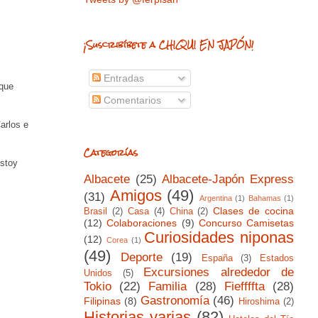
¡Suscribíbete a CHIQUI EN JAPÓN!
Entradas
nque
Comentarios
arlos e
Categorías
estoy
Albacete
(25)
Albacete-Japón Express
Amigos
(49)
(31)
Argentina
(1)
Bahamas
(1)
Clases de cocina
Brasil
(2)
Casa
(4)
China
(2)
(12)
Colaboraciones
(9)
Concurso Camisetas
Curiosidades niponas
(12)
Corea
(1)
(49)
Deporte
(19)
España
(3)
Estados
Excursiones alrededor de
Unidos
(5)
Tokio
(22)
Familia
(28)
Fieffffta
(28)
Gastronomía
(46)
Filipinas
(8)
Hiroshima
(2)
Historias varias
(82)