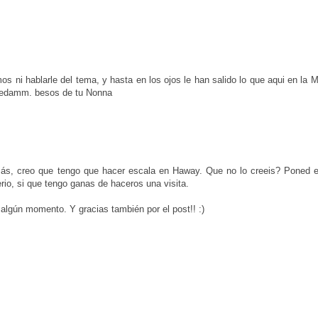
mos ni hablarle del tema, y hasta en los ojos le han salido lo que aqui en la
otredamm. besos de tu Nonna
emás, creo que tengo que hacer escala en Haway. Que no lo creeis? Poned 
rio, si que tengo ganas de haceros una visita.
 algún momento. Y gracias también por el post!! :)