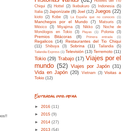
Hoteles del Tío
Chiqui
(5)
Hottel
(2)
Ikebukuro
(2)
Indonesia
(5)
Juegos
(22)
Japonízate
(8)
Joel
(12)
Italia
(2)
kioto
(2)
Kobe
(3)
La España que no conoces
(1)
Manchegos por el Mundo
(7)
Matsuris
(3)
México
(3)
Miyajima
(3)
Nikko
(2)
Noche de
Monólogos en Tokio
(3)
Polonia
(3)
Playas
(1)
Premios Bitácoras
(8)
Primera entrada
(1)
Regalicos
(14)
Restaurantes del Tio Chiqui
(11)
Sobrina
(11)
Shibuya
(3)
Tailandia
(5)
Televisión
(13)
Terremoto
(11)
Tailandia Express
(1)
Viajes por el
Tokio
(29)
Trabajo
(17)
mundo
(52)
Viajes por Japón
(31)
Vida en Japón
(20)
Visitas a
Vietnam
(3)
Tokio
(12)
Entradas por fecha
►
2016
(11)
►
2015
(9)
nos!!
►
2014
(27)
►
2013
(54)