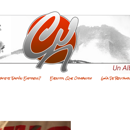
bacete Japón Express?
Eventos Que Organizo
Guía De Restaur