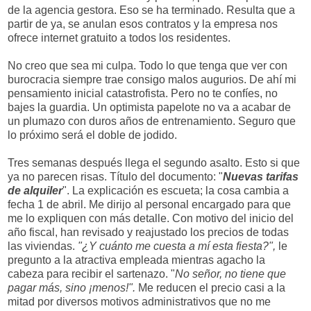
de la agencia gestora. Eso se ha terminado. Resulta que a
partir de ya, se anulan esos contratos y la empresa nos
ofrece internet gratuito a todos los residentes.
No creo que sea mi culpa. Todo lo que tenga que ver con
burocracia siempre trae consigo malos augurios. De ahí mi
pensamiento inicial catastrofista. Pero no te confíes, no
bajes la guardia. Un optimista papelote no va a acabar de
un plumazo con duros años de entrenamiento. Seguro que
lo próximo será el doble de jodido.
Tres semanas después llega el segundo asalto. Esto si que
ya no parecen risas. Título del documento: "
Nuevas tarifas
de alquiler
". La explicación es escueta; la cosa cambia a
fecha 1 de abril. Me dirijo al personal encargado para que
me lo expliquen con más detalle. Con motivo del inicio del
año fiscal, han revisado y reajustado los precios de todas
las viviendas.
"¿Y cuánto me cuesta a mí esta fiesta?",
le
pregunto a la atractiva empleada mientras agacho la
cabeza para recibir el sartenazo. "
No señor, no tiene que
pagar más, sino ¡menos!".
Me reducen el precio casi a la
mitad por diversos motivos administrativos que no me