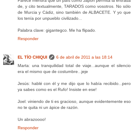
Parece mentira que un país como Japón permita la entrada
de, y cito textualmente, TARADOS como vosotros. No sólo
de Murcia y Cádiz, sino también de ALBACETE. Y yo que
los tenía por unpueblo civilizado...
Palabra clave: gigantegco. Me ha flipado.
Responder
EL TÍO CHIQUI
6 de abril de 2011 a las 18:14
Marta: una tranquilidad total de viaje...aunque el silencio
era el mismo que de costumbre...jeje
Jesús: hablé con él y me dijo que lo había recibido...pero
ya sabes como es el Rufo! Insiste en ese!
Joel: viniendo de ti es gracioso, aunque evidentemente eso
no te quita ni un ápice de razón.
Un abrazoooo!
Responder