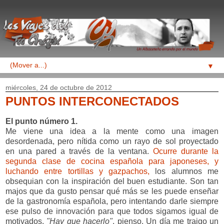
▼
miércoles, 24 de octubre de 2012
PUNTOS INTERCONECTADOS
El punto número 1.
Me viene una idea a la mente como una imagen
desordenada, pero nítida como un rayo de sol proyectado
en una pared a través de la ventana.
Ocurre durante la
segunda clase de cocina española para japoneses, y
luchando entre tortillas y gazpachos,
los alumnos me
obsequian con la inspiración del buen estudiante. Son tan
majos que da gusto pensar qué más se les puede enseñar
de la gastronomía española, pero intentando darle siempre
ese pulso de innovación para que todos sigamos igual de
motivados.
"Hay que hacerlo"
, pienso. Un día me traigo un