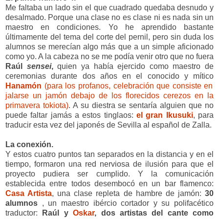
Me faltaba un lado sin el que cuadrado quedaba desnudo y
desalmado. Porque una clase no es clase ni es nada sin un
maestro en condiciones. Yo he aprendido bastante
últimamente del tema del corte del pernil, pero sin duda los
alumnos se merecían algo más que a un simple aficionado
como yo. A la cabeza no se me podía venir otro que no fuera
Raúl
sensei
,
quien ya había ejercido como maestro de
ceremonias durante dos años en el conocido y mítico
Hanamón
(para los profanos, celebración que consiste en
jalarse un jamón debajo de los florecidos cerezos en la
primavera tokiota)
. A su diestra se sentaría alguien que no
puede faltar jamás a estos tinglaos:
el gran Ikusuki
, para
traducir esta vez del japonés de Sevilla al español de Zalla.
La conexión.
Y estos cuatro puntos tan separados en la distancia y en el
tiempo, formaron una red nerviosa de ilusión para que el
proyecto pudiera ser cumplido. Y la comunicación
establecida entre todos desembocó en un bar flamenco:
Casa Artista
, una clase repleta de hambre de jamón:
30
alumnos
, un maestro ibércio cortador y su polifacético
traductor:
Raúl y
Oskar
,
dos artistas del cante como