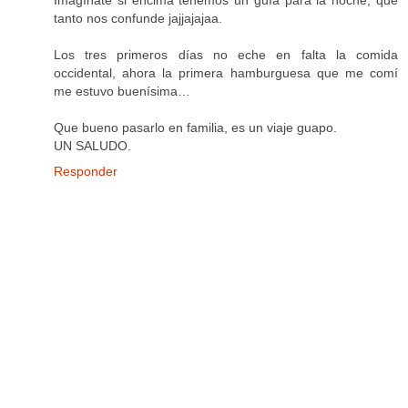
Imagínate si encima tenemos un guía para la noche, que
tanto nos confunde jajjajajaa.
Los tres primeros días no eche en falta la comida
occidental, ahora la primera hamburguesa que me comí
me estuvo buenísima…
Que bueno pasarlo en familia, es un viaje guapo.
UN SALUDO.
Responder