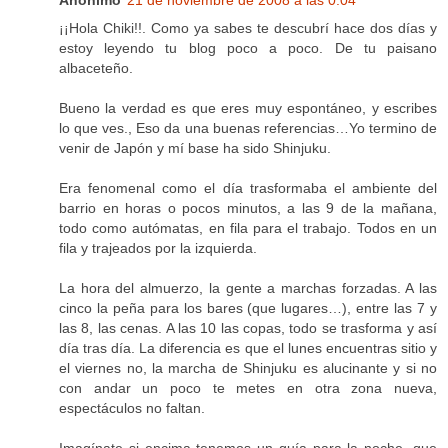
Anónimo
21 de noviembre de 2008 a las 0:04
¡¡Hola Chiki!!. Como ya sabes te descubrí hace dos días y
estoy leyendo tu blog poco a poco. De tu paisano
albaceteño.
Bueno la verdad es que eres muy espontáneo, y escribes
lo que ves., Eso da una buenas referencias…Yo termino de
venir de Japón y mí base ha sido Shinjuku.
Era fenomenal como el día trasformaba el ambiente del
barrio en horas o pocos minutos, a las 9 de la mañana,
todo como autómatas, en fila para el trabajo. Todos en un
fila y trajeados por la izquierda.
La hora del almuerzo, la gente a marchas forzadas. A las
cinco la peña para los bares (que lugares…), entre las 7 y
las 8, las cenas. A las 10 las copas, todo se trasforma y así
día tras día. La diferencia es que el lunes encuentras sitio y
el viernes no, la marcha de Shinjuku es alucinante y si no
con andar un poco te metes en otra zona nueva,
espectáculos no faltan.