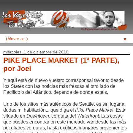
▼
miércoles, 1 de diciembre de 2010
PIKE PLACE MARKET (1ª PARTE),
por Joel
Y aquí está de nuevo vuestro corresponsal favorito desde
los
States
con las noticias más frescas al otro lado del
Pacífico o del Atlántico, depende de donde estéis.
Uno de los sitios más auténticos de Seattle, es sin lugar a
dudas mi habitación... que diga el
Pike Place Market
. Está
situado en
Downtown
, cerquita del
Waterfront
. Las cosas
que puedes encontrar en este mercado van desde las más
peculiares verduras, hasta exóticos manjares provenientes